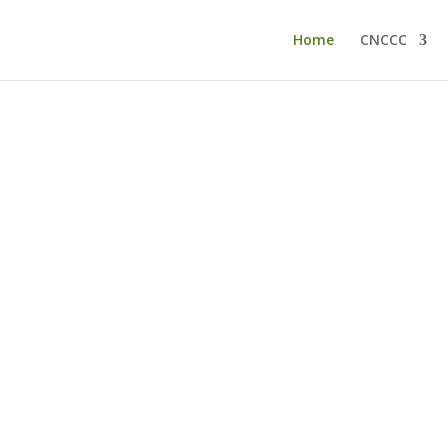
Home
CNCCC
iversité de Moncton, Moncton, 